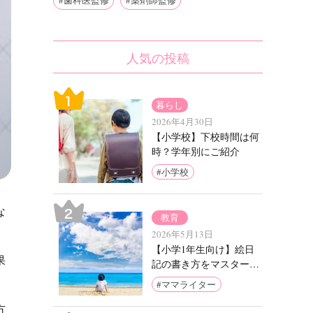
歯科医監修
薬剤師監修
人気の投稿
暮らし
2026年4月30日
【小学校】下校時間は何
時？学年別にご紹介
小学校
な
教育
2026年5月13日
【小学1年生向け】絵日
果
記の書き方をマスターし
よう！アイデア7例とお
ママライター
手本をご紹介
方