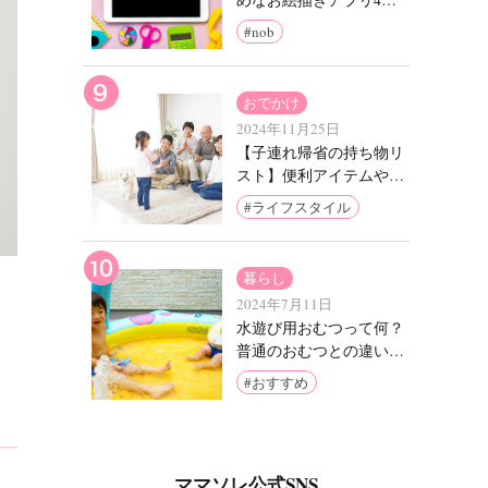
選！【スマホやタブレッ
nob
トでOK】
おでかけ
2024年11月25日
【子連れ帰省の持ち物リ
スト】便利アイテムや荷
物を減らすコツもご紹介
ライフスタイル
暮らし
2024年7月11日
水遊び用おむつって何？
普通のおむつとの違いや
メリット・デメリットを
おすすめ
知って水遊びを楽しも
う！
ママソレ公式SNS