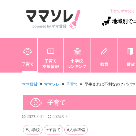
子育てママのく
地域別で
ママ賃貸
ママソレ
子育て
早生まれは不利なの？パパママは
子育て
2023.3.31
2024.9.3
小学校
子育て
入学準備