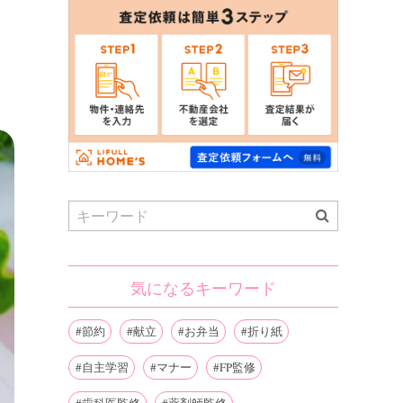
Search
for:
気になるキーワード
節約
献立
お弁当
折り紙
自主学習
マナー
FP監修