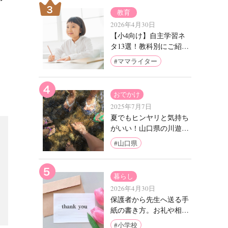
教育
2026年4月30日
【小4向け】自主学習ネ
タ13選！教科別にご紹介
【実例あり】
ママライター
おでかけ
2025年7月7日
夏でもヒンヤリと気持ち
がいい！山口県の川遊び
スポット9選
山口県
暮らし
2026年4月30日
保護者から先生へ送る手
紙の書き方。お礼や相
談、ケース別に例文をご
小学校