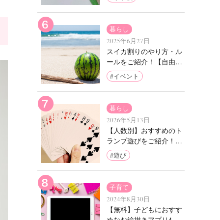
紹介
暮らし
2025年6月27日
スイカ割りのやり方・ル
ールをご紹介！【自由に
アレンジOK！】
イベント
暮らし
2026年5月13日
【人数別】おすすめのト
ランプ遊びをご紹介！子
どもと楽しめる簡単なゲ
遊び
ームは？
子育て
2024年8月30日
【無料】子どもにおすす
めなお絵描きアプリ4