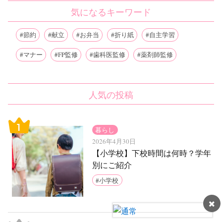
気になるキーワード
節約
献立
お弁当
折り紙
自主学習
マナー
FP監修
歯科医監修
薬剤師監修
人気の投稿
暮らし
2026年4月30日
【小学校】下校時間は何時？学年
別にご紹介
小学校