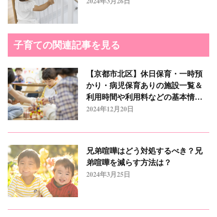
2024年3月26日
子育ての関連記事を見る
【京都市北区】休日保育・一時預
かり・病児保育ありの施設一覧＆
利用時間や利用料などの基本情報
まとめ
2024年12月20日
兄弟喧嘩はどう対処するべき？兄
弟喧嘩を減らす方法は？
2024年3月25日