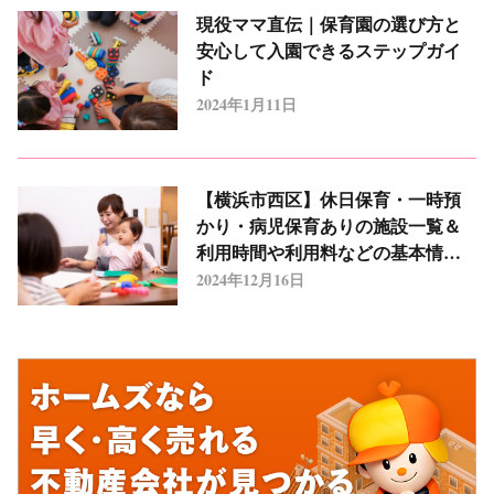
現役ママ直伝｜保育園の選び方と
安心して入園できるステップガイ
ド
2024年1月11日
【横浜市西区】休日保育・一時預
かり・病児保育ありの施設一覧＆
利用時間や利用料などの基本情報
まとめ
2024年12月16日