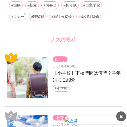
節約
献立
お弁当
折り紙
自主学習
マナー
FP監修
歯科医監修
薬剤師監修
人気の投稿
暮らし
2026年4月30日
【小学校】下校時間は何時？学年
別にご紹介
小学校
教育
2026年5月13日