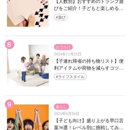
【人数別】おすすめのトランプ遊
びをご紹介！子どもと楽しめる簡
単なゲームは？
遊び
おでかけ
2024年11月25日
【子連れ帰省の持ち物リスト】便
利アイテムや荷物を減らすコツも
ご紹介
ライフスタイル
暮らし
2024年9月26日
【子ども向け】盛り上がる早口言
葉36選！レベル別に挑戦してみよ