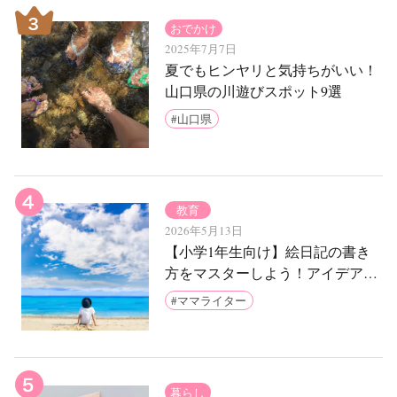
おでかけ
2025年7月7日
夏でもヒンヤリと気持ちがいい！
山口県の川遊びスポット9選
山口県
教育
2026年5月13日
【小学1年生向け】絵日記の書き
方をマスターしよう！アイデア7
例とお手本をご紹介
ママライター
暮らし