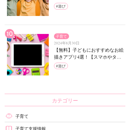
う
遊び
子育て
2024年8月30日
【無料】子どもにおすすめなお絵
描きアプリ4選！【スマホやタブ
レットでOK】
遊び
カテゴリー
子育て
子育て支援情報