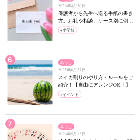
2026年4月30日
保護者から先生へ送る手紙の書き
方。お礼や相談、ケース別に例文
をご紹介
小学校
暮らし
2025年6月27日
スイカ割りのやり方・ルールをご
紹介！【自由にアレンジOK！】
イベント
暮らし
2026年5月13日