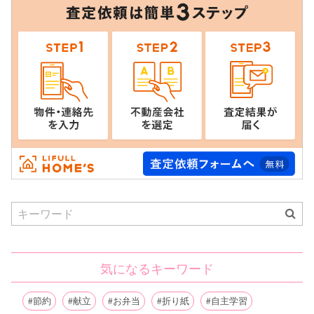
Search
for:
気になるキーワード
節約
献立
お弁当
折り紙
自主学習