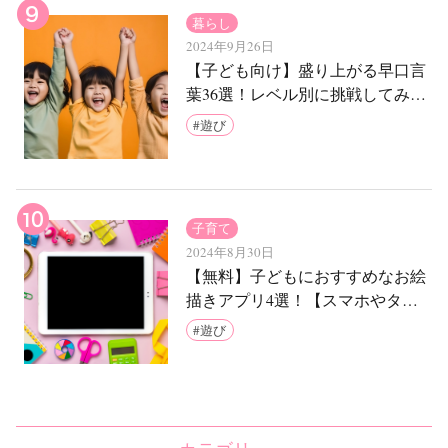
暮らし
2024年9月26日
【子ども向け】盛り上がる早口言
葉36選！レベル別に挑戦してみよ
う
遊び
子育て
2024年8月30日
【無料】子どもにおすすめなお絵
描きアプリ4選！【スマホやタブ
レットでOK】
遊び