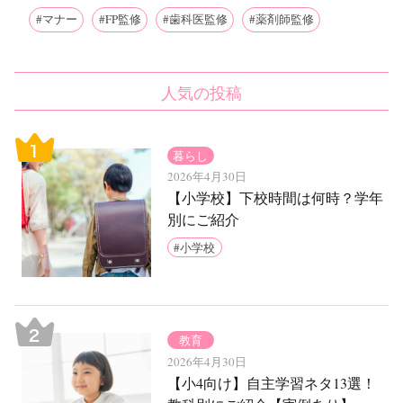
マナー
FP監修
歯科医監修
薬剤師監修
人気の投稿
暮らし
2026年4月30日
【小学校】下校時間は何時？学年
別にご紹介
小学校
教育
2026年4月30日
【小4向け】自主学習ネタ13選！