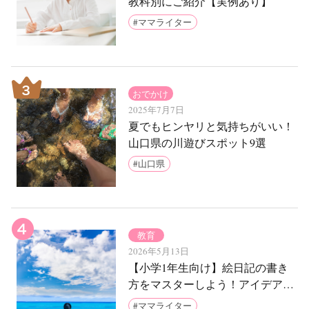
教科別にご紹介【実例あり】
ママライター
おでかけ
2025年7月7日
夏でもヒンヤリと気持ちがいい！
山口県の川遊びスポット9選
山口県
教育
2026年5月13日
【小学1年生向け】絵日記の書き
方をマスターしよう！アイデア7
例とお手本をご紹介
ママライター