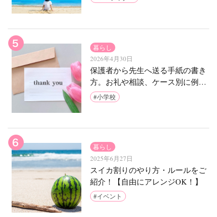
暮らし
2026年4月30日
保護者から先生へ送る手紙の書き
方。お礼や相談、ケース別に例文
をご紹介
小学校
暮らし
2025年6月27日
スイカ割りのやり方・ルールをご
紹介！【自由にアレンジOK！】
イベント