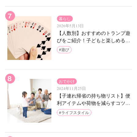
暮らし
2026年5月13日
【人数別】おすすめのトランプ遊
びをご紹介！子どもと楽しめる簡
単なゲームは？
遊び
おでかけ
2024年11月25日
【子連れ帰省の持ち物リスト】便
利アイテムや荷物を減らすコツも
ご紹介
ライフスタイル