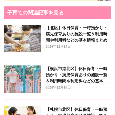
子育ての関連記事を見る
【北区】休日保育・一時預かり・
病児保育ありの施設一覧＆利用時
間や利用料などの基本情報まとめ
2024年12月13日
【横浜市港北区】休日保育・一時
預かり・病児保育ありの施設一覧
＆利用時間や利用料などの基本情
報まとめ
2024年12月16日
【札幌市北区】休日保育・一時預